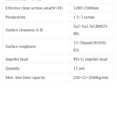
Effective clean section area(W×H)
1200×2500mm
Productivity
1.5~3 m/min
Sa2~Sa2.5(GB8923-
Surface cleanness A-B
88)
15~50µm(GB1030-
Surface roughness
83)
Impeller head
PD-11 impeller head
Quantity
12 sets
Max. shot blast capacity
220×12=2640kg/min